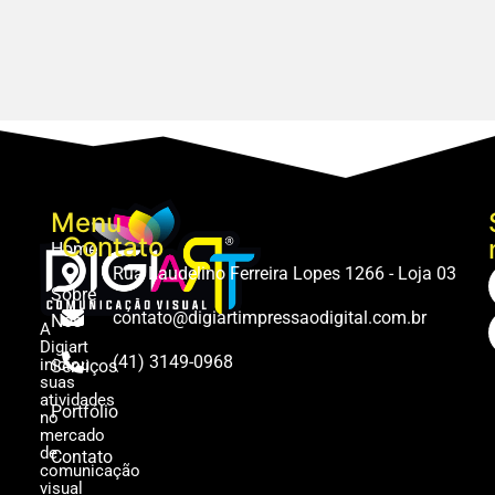
Menu
Contato
Home
Rua Laudelino Ferreira Lopes 1266 - Loja 03
Sobre
contato@digiartimpressaodigital.com.br
Nós
A
Digiart
(41) 3149-0968
iniciou
Serviços
suas
atividades
Portfólio
no
mercado
de
Contato
comunicação
visual