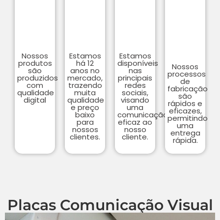
Nossos
Estamos
Estamos
produtos
há 12
disponíveis
Nossos
são
anos no
nas
processos
produzidos
mercado,
principais
de
com
trazendo
redes
fabricação
qualidade
muita
sociais,
são
digital
qualidade
visando
rápidos e
e preço
uma
eficazes,
baixo
comunicação
permitindo
para
eficaz ao
uma
nossos
nosso
entrega
clientes.
cliente.
rápida.
Placas Comunicação Visual