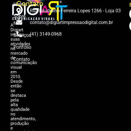
Contato
Home
Rua Laudelino Ferreira Lopes 1266 - Loja 03
Sobre
contato@digiartimpressaodigital.com.br
Nós
A
Digiart
(41) 3149-0968
iniciou
Serviços
suas
atividades
Portfólio
no
mercado
de
Contato
comunicação
visual
em
2010.
Desde
então
se
destaca
pela
alta
qualidade
no
atendimento,
produção
e