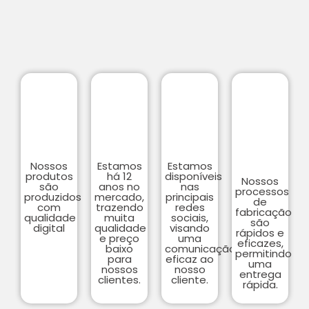
Nossos
Estamos
Estamos
produtos
há 12
disponíveis
Nossos
são
anos no
nas
processos
produzidos
mercado,
principais
de
com
trazendo
redes
fabricação
qualidade
muita
sociais,
são
digital
qualidade
visando
rápidos e
e preço
uma
eficazes,
baixo
comunicação
permitindo
para
eficaz ao
uma
nossos
nosso
entrega
clientes.
cliente.
rápida.